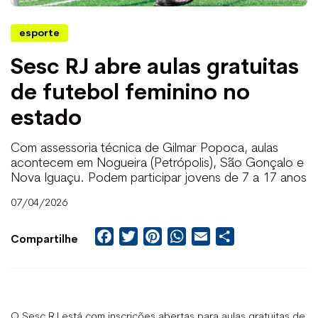
esporte
Sesc RJ abre aulas gratuitas
de futebol feminino no
estado
Com assessoria técnica de Gilmar Popoca, aulas
acontecem em Nogueira (Petrópolis), São Gonçalo e
Nova Iguaçu. Podem participar jovens de 7 a 17 anos
07/04/2026
Facebook
Twitter
Pinterest
WhatsApp
Email
Share
Compartilhe
O Sesc RJ está com inscrições abertas para aulas gratuitas de