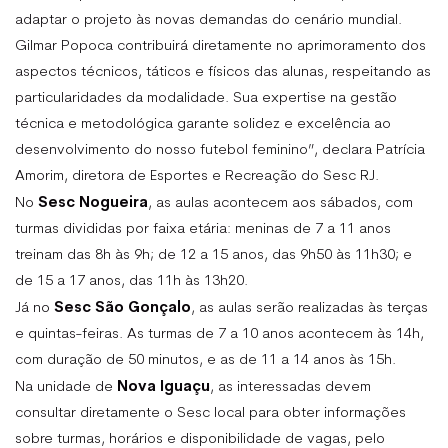
adaptar o projeto às novas demandas do cenário mundial.
Gilmar Popoca contribuirá diretamente no aprimoramento dos
aspectos técnicos, táticos e físicos das alunas, respeitando as
particularidades da modalidade. Sua expertise na gestão
técnica e metodológica garante solidez e excelência ao
desenvolvimento do nosso futebol feminino”, declara Patrícia
Amorim, diretora de Esportes e Recreação do Sesc RJ.
Sesc Nogueira
No
, as aulas acontecem aos sábados, com
turmas divididas por faixa etária: meninas de 7 a 11 anos
treinam das 8h às 9h; de 12 a 15 anos, das 9h50 às 11h30; e
de 15 a 17 anos, das 11h às 13h20.
Sesc
São Gonçalo
Já no
, as aulas serão realizadas às terças
e quintas-feiras. As turmas de 7 a 10 anos acontecem às 14h,
com duração de 50 minutos, e as de 11 a 14 anos às 15h.
Nova Iguaçu
Na unidade de
, as interessadas devem
consultar diretamente o Sesc local para obter informações
sobre turmas, horários e disponibilidade de vagas, pelo